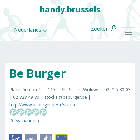
handy.brussels
Zoeken
Nederlands
Togg
navi
Be Burger
Alle
categorieën
Place Dumon 4 — 1150 - St-Pieters-Woluwe | 02 725 30 03
| 02 828 49 80 | stockel@beburger.be |
http://www.beburger.be/fr/stockel
(0 évaluations)