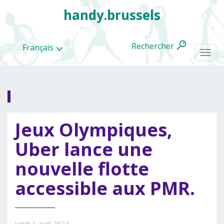
handy.brussels
Rechercher
Français
Togg
navi
Toutes
Jeux Olympiques,
les
categories
Uber lance une
nouvelle flotte
accessible aux PMR.
lundi 1 avril 2024