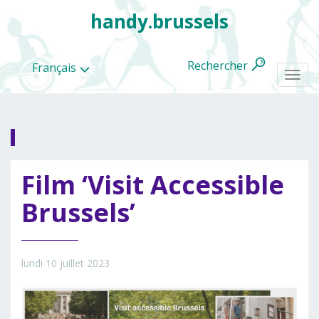
handy.brussels
Rechercher
Français
Togg
navi
Toutes
Film ‘Visit Accessible
les
categories
Brussels’
lundi 10 juillet 2023