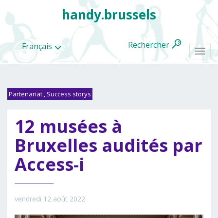
handy.brussels
Rechercher
Français
Togg
navi
Partenariat
,
Success storys
Toutes
12 musées à
les
categories
Bruxelles audités par
Access-i
vendredi 12 août 2022