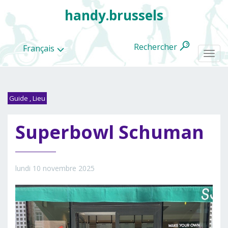
handy.brussels
Rechercher
Français
Togg
navi
Guide
,
Lieu
Toutes
Superbowl Schuman
les
categories
lundi 10 novembre 2025