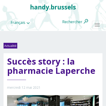
handy.brussels
Rechercher
Français
Togg
navi
Actualité
Toutes
Succès story : la
les
categories
pharmacie Laperche
mercredi 12 mai 2021