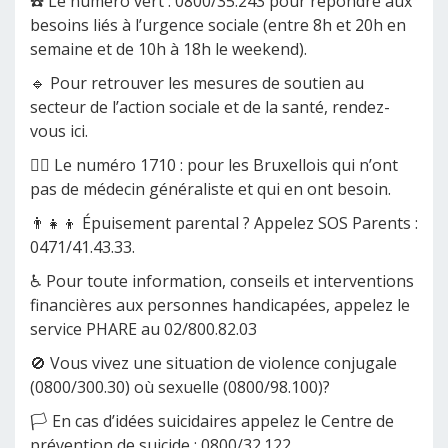
☎️ Le numéro vert : 0800/35.243 pour répondre aux
besoins liés à l’urgence sociale (entre 8h et 20h en
semaine et de 10h à 18h le weekend).
🔹 Pour retrouver les mesures de soutien au
secteur de l’action sociale et de la santé, rendez-
vous ici.
👩‍⚕️ Le numéro 1710 : pour les Bruxellois qui n’ont
pas de médecin généraliste et qui en ont besoin.
👨‍👧‍👦 Épuisement parental ? Appelez SOS Parents :
0471/41.43.33.
♿ Pour toute information, conseils et interventions
financières aux personnes handicapées, appelez le
service PHARE au 02/800.82.03​
🚫 Vous vivez une situation de violence conjugale
(0800/300.30) où sexuelle (0800/98.100)?
🏳️ En cas d’idées suicidaires appelez le Centre de
prévention de suicide : 0800/32.122​