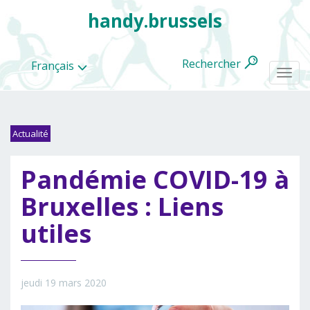
handy.brussels
Rechercher
Français
Togg
navi
Actualité
Toutes
Pandémie COVID-19 à
les
categories
Bruxelles : Liens
utiles
jeudi 19 mars 2020