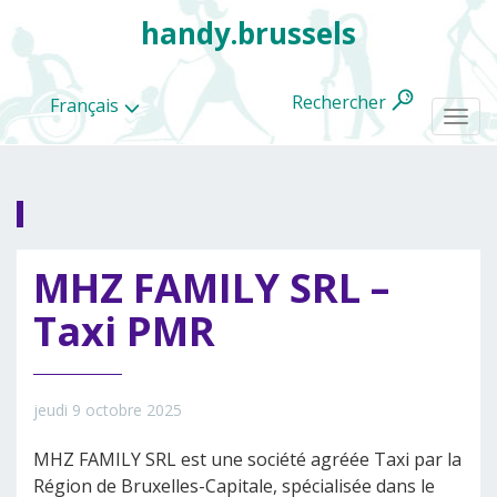
handy.brussels
Rechercher
Français
Togg
navi
Toutes
MHZ FAMILY SRL –
les
categories
Taxi PMR
jeudi 9 octobre 2025
MHZ FAMILY SRL est une société agréée Taxi par la
Région de Bruxelles-Capitale, spécialisée dans le