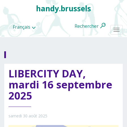
handy.brussels
Rechercher
Français
Togg
navi
Toutes
LIBERCITY DAY,
les
categories
mardi 16 septembre
2025
samedi 30 août 2025