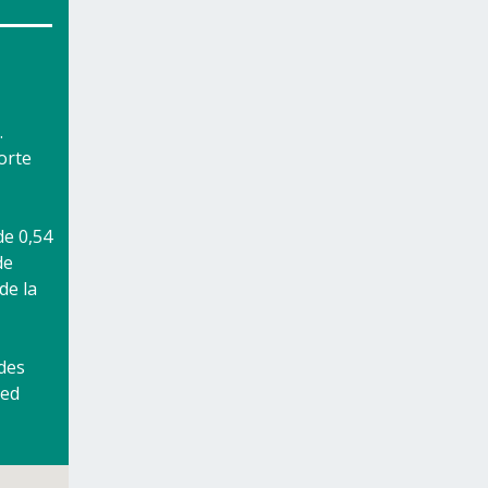
.
orte
de 0,54
de
de la
 des
ied