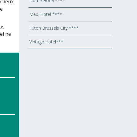
Dôme Hotel ****
à deux
de
Max Hotel ****
ous
Hilton Brussels City ****
el ne
Vintage Hotel***