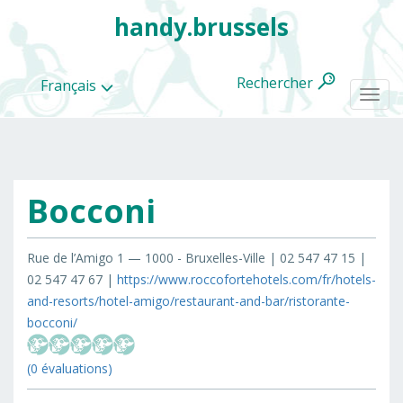
handy.brussels
Rechercher
Français
Togg
navi
Bocconi
Toutes
les
categories
Rue de l’Amigo 1 — 1000 - Bruxelles-Ville | 02 547 47 15 |
02 547 47 67 |
https://www.roccofortehotels.com/fr/hotels-
and-resorts/hotel-amigo/restaurant-and-bar/ristorante-
bocconi/
(0 évaluations)